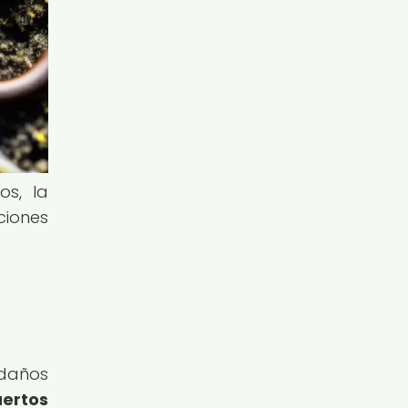
s, la
ciones
 daños
ertos