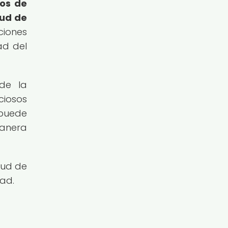
os de
lud de
ciones
ad del
de la
ciosos
 puede
manera
lud de
dad.