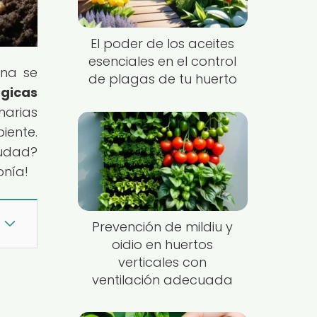
El poder de los aceites
esenciales en el control
ana se
de plagas de tu huerto
ógicas
narias
ente.
iudad?
onía!
Prevención de mildiu y
oidio en huertos
verticales con
ventilación adecuada