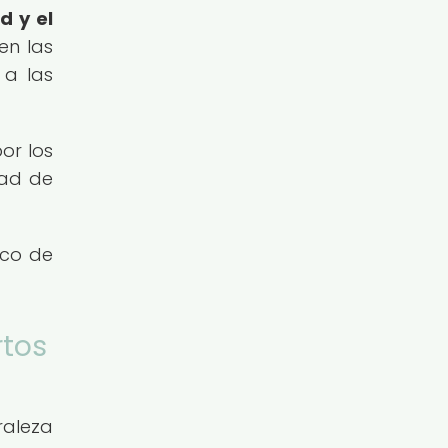
d y el
en las
 a las
or los
dad de
ico de
rtos
raleza