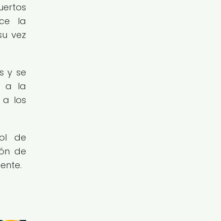
uertos
uce la
su vez
s y se
r a la
 a los
rol de
ión de
ente.