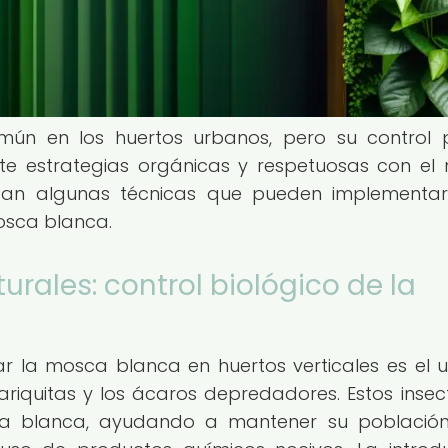
ún en los huertos urbanos, pero su control 
te estrategias orgánicas y respetuosas con el
ntan algunas técnicas que pueden implementa
osca blanca.
rales: control biológico de la
ar la mosca blanca en huertos verticales es el 
iquitas y los ácaros depredadores. Estos insec
ca blanca, ayudando a mantener su població