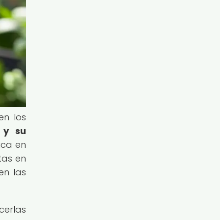
en los
 y su
ica en
tas en
en las
cerlas