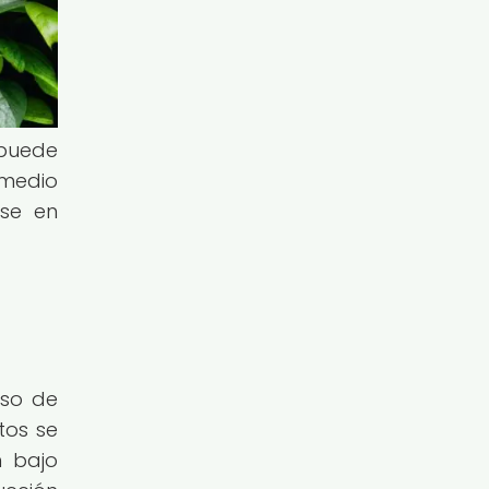
puede
 medio
rse en
uso de
tos se
n bajo