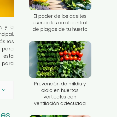
El poder de los aceites
esenciales en el control
s y la
de plagas de tu huerto
cipal,
rás las
o para
e esta
s para
Prevención de mildiu y
oidio en huertos
verticales con
ventilación adecuada
les