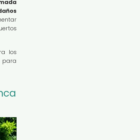
amada
 daños
entar
uertos
ra los
l para
anca