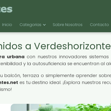
Inicio
Categorias
Sobre Nosotros
Contacto
idos a Verdeshorizonte
ura urbana
con nuestros innovadores sistema
ibilidad y la autosuficiencia se encuentran al a
u balcón, terraza o simplemente aprender sobre l
ntes.net
es tu destino ideal. ¡Explora nuestros r
mismo!