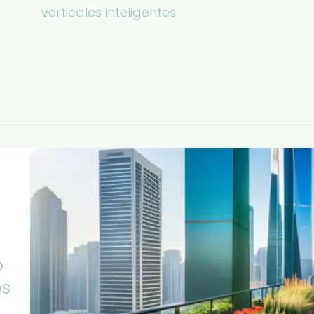
verticales inteligentes
o
os