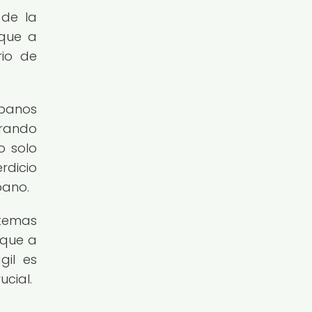
 de la
 que a
rio de
rbanos
urando
o solo
rdicio
bano.
stemas
 que a
gil es
ucial.