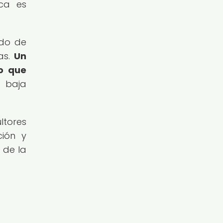
ica es
ido de
as.
Un
lo que
 baja
ltores
ción y
 de la