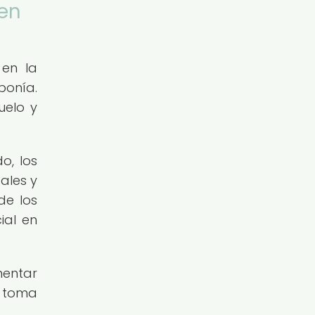
 en
 en la
ponía.
uelo y
o, los
ales y
de los
ial en
mentar
a toma
.