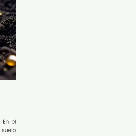
l
 En el
 suelo