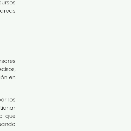
cursos
tareas
nsores
cisos,
ión en
or los
tionar
lo que
cuando