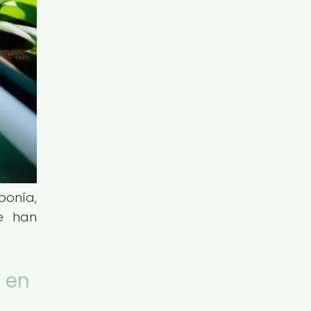
ponía,
ue han
 en