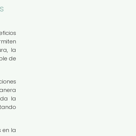
s
ficios
rmiten
ra, la
ble de
ciones
manera
nda la
itando
 en la