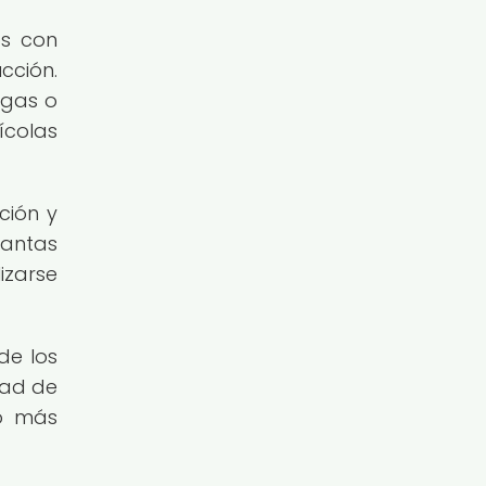
os con
cción.
agas o
ícolas
ción y
lantas
izarse
de los
dad de
no más