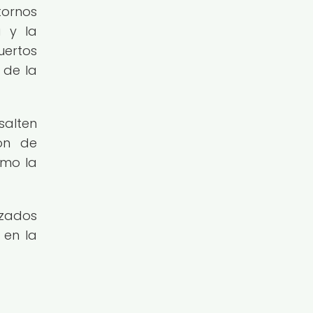
tornos
a y la
uertos
 de la
salten
ión de
omo la
izados
 en la