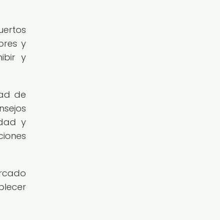
uertos
ores y
ibir y
dad de
nsejos
idad y
ciones
ercado
blecer