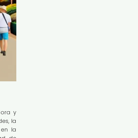
dora y
es, la
 en la