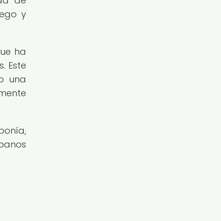
dad de
iego y
que ha
. Este
mo una
amente
ponía,
rbanos