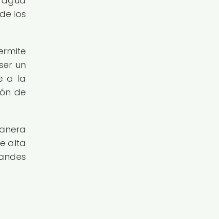
l agua
de los
ermite
ser un
e a la
ión de
manera
e alta
randes