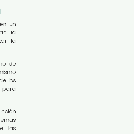
a
 en un
 de la
zar la
umo de
 mismo
de los
l para
ucción
stemas
de las