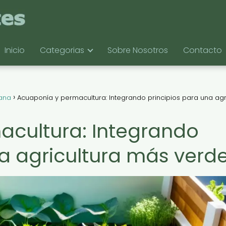
Inicio
Categorias
Sobre Nosotros
Contacto
bana
Acuaponía y permacultura: Integrando principios para una agr
acultura: Integrando
na agricultura más verd