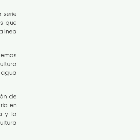
 serie
es que
alinea
stemas
ultura
e agua
ión de
ria en
a y la
ultura