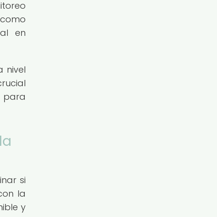
itoreo
í como
nal en
 nivel
rucial
s para
la
nar si
con la
ible y