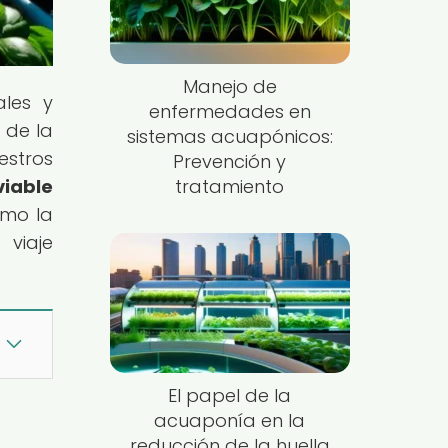
Manejo de
ales y
enfermedades en
 de la
sistemas acuapónicos:
estros
Prevención y
viable
tratamiento
ómo la
viaje
El papel de la
acuaponía en la
reducción de la huella