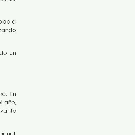
bido a
izando
ndo un
na. En
l año,
evante
ional,