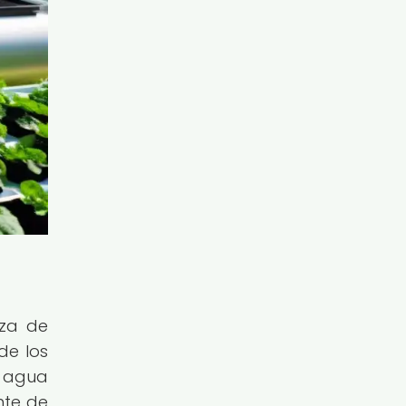
nza de
de los
l agua
nte de