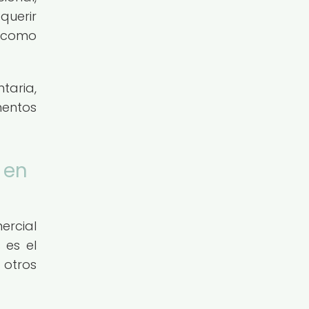
querir
, como
taria,
mentos
 en
ercial
 es el
 otros