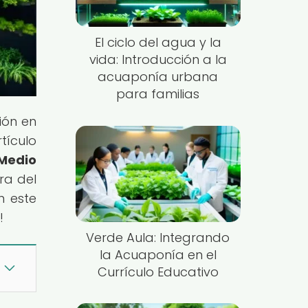
El ciclo del agua y la
vida: Introducción a la
acuaponía urbana
para familias
ión en
tículo
 Medio
ra del
n este
!
Verde Aula: Integrando
la Acuaponía en el
Currículo Educativo