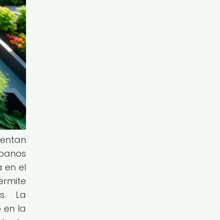
sentan
rbanos
 en el
ermite
s. La
 en la