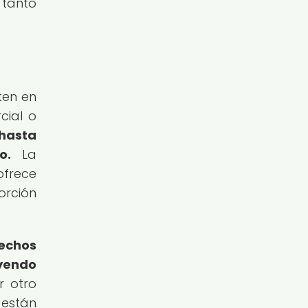
 tanto
ten en
cial o
 hasta
o.
La
ofrece
orción
techos
uyendo
 otro
 están