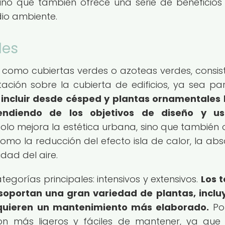
sino que también ofrece una serie de beneficios
io ambiente.
des
 como cubiertas verdes o azoteas verdes, consis
ación sobre la cubierta de edificios, ya sea par
 incluir desde césped y plantas ornamentales
endiendo de los objetivos de diseño y us
lo mejora la estética urbana, sino que también 
como la reducción del efecto isla de calor, la abs
idad del aire.
egorías principales: intensivos y extensivos.
Los 
 soportan una gran variedad de plantas, incl
equieren un mantenimiento más elaborado.
Por
son más ligeros y fáciles de mantener, ya que