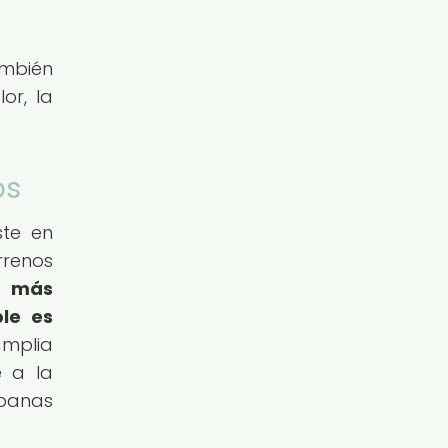
ambién
or, la
os
ste en
rrenos
a más
ble es
amplia
e a la
rbanas