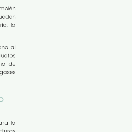
ambién
pueden
ia, la
ono al
ductos
umo de
 gases
o
ara la
cturas