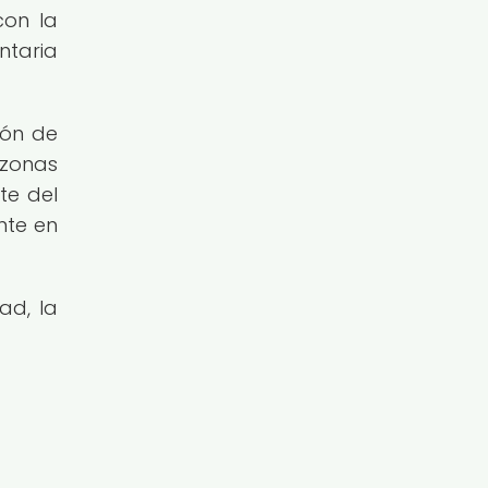
con la
ntaria
ión de
 zonas
te del
nte en
ad, la