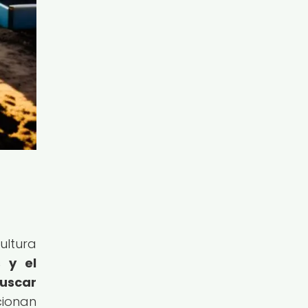
ultura
s y el
uscar
cionan