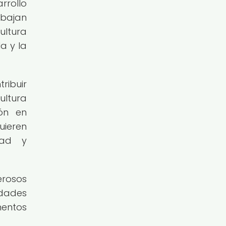
rrollo
bajan
ultura
a y la
ribuir
ultura
ión en
uieren
dad y
erosos
dades
mentos