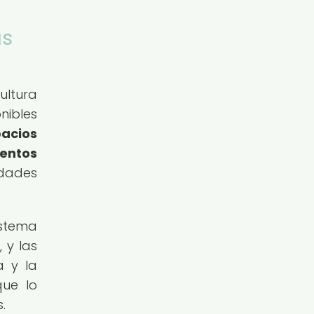
as
ultura
nibles
pacios
mentos
udades
istema
 y las
a y la
que lo
.