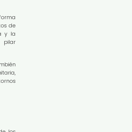
forma
tos de
a y la
 pilar
ambién
taria,
tornos
de los