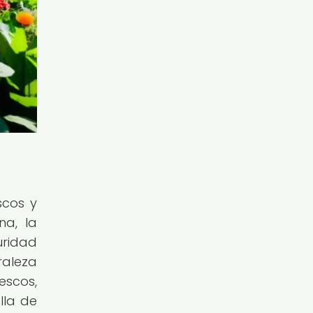
scos y
na, la
uridad
raleza
escos,
lla de