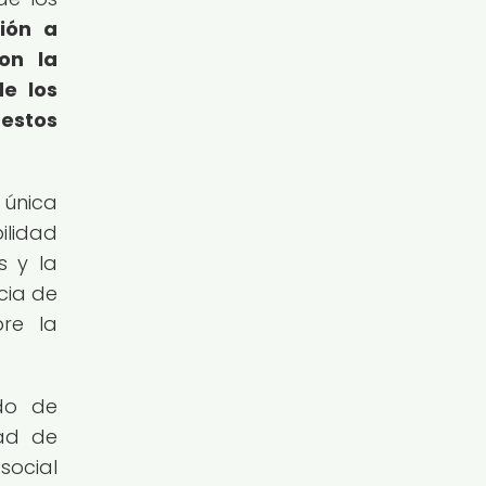
ción a
on la
de los
 estos
 única
ilidad
s y la
cia de
bre la
ido de
dad de
social