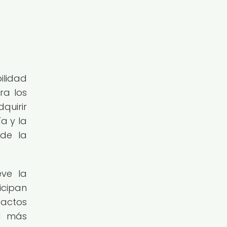
ilidad
ra los
quirir
a y la
 de la
eve la
icipan
pactos
ad más