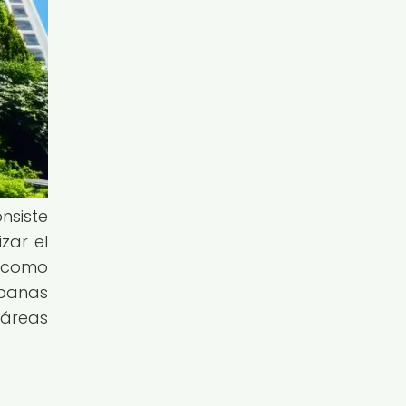
nsiste
zar el
, como
rbanas
 áreas