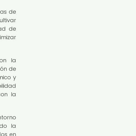
mas de
ltivar
dad de
imizar
on la
ión de
mico y
ilidad
con la
ntorno
ndo la
dos en