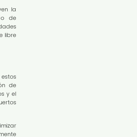
ven la
do de
idades
 libre
 estos
ión de
s y el
uertos
imizar
lmente