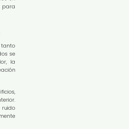
a para
s
 tanto
dos se
or, la
eación
icios,
erior.
 ruido
amente