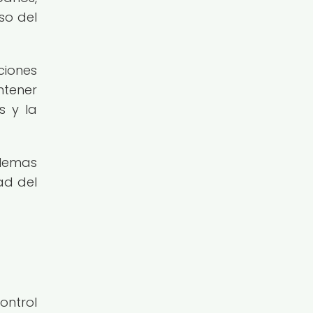
so del
ciones
ntener
s y la
blemas
ad del
ontrol