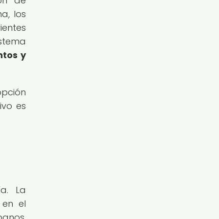
ón de
a, los
ientes
istema
ntos y
opción
ivo es
a. La
 en el
banos,