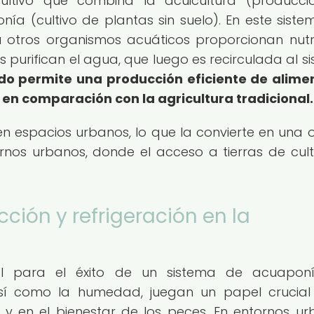
ltivo que combina la acuicultura (producci
ía (cultivo de plantas sin suelo). En este sistem
 otros organismos acuáticos proporcionan nutr
as purifican el agua, que luego es recirculada al s
do permite una producción eficiente de alime
 en comparación con la agricultura tradicional.
 espacios urbanos, lo que la convierte en una 
rnos urbanos, donde el acceso a tierras de cult
ción y refrigeración en la
tal para el éxito de un sistema de acuaponí
sí como la humedad, juegan un papel crucial
 y en el bienestar de los peces. En entornos ur