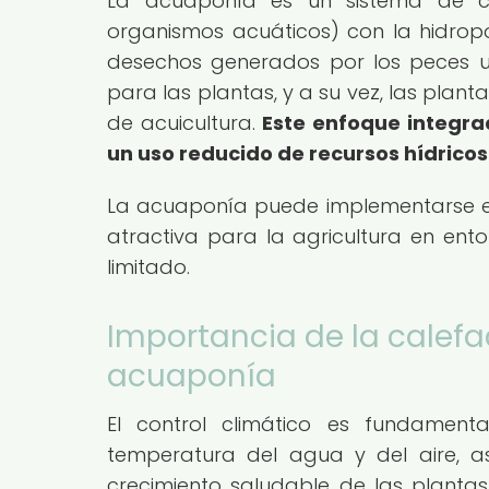
La acuaponía es un sistema de cu
organismos acuáticos) con la hidropon
desechos generados por los peces u
para las plantas, y a su vez, las plant
de acuicultura.
Este enfoque integra
un uso reducido de recursos hídricos
La acuaponía puede implementarse en
atractiva para la agricultura en ento
limitado.
Importancia de la calefac
acuaponía
El control climático es fundamen
temperatura del agua y del aire, a
crecimiento saludable de las plantas