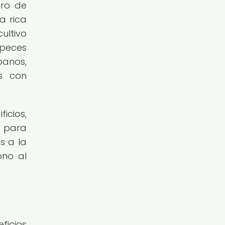
ero de
a rica
ultivo
 peces
banos,
s con
icios,
e para
s a la
ono al
ficios