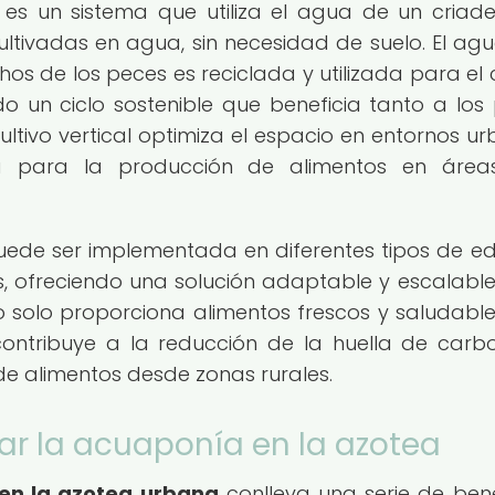
es un sistema que utiliza el agua de un criad
cultivadas en agua, sin necesidad de suelo. El agu
os de los peces es reciclada y utilizada para el c
do un ciclo sostenible que beneficia tanto a los
ltivo vertical optimiza el espacio en entornos ur
ra para la producción de alimentos en área
de ser implementada en diferentes tipos de edif
s, ofreciendo una solución adaptable y escalabl
o solo proporciona alimentos frescos y saludable
ontribuye a la reducción de la huella de carb
de alimentos desde zonas rurales.
ar la acuaponía en la azotea
en la azotea urbana
conlleva una serie de bene