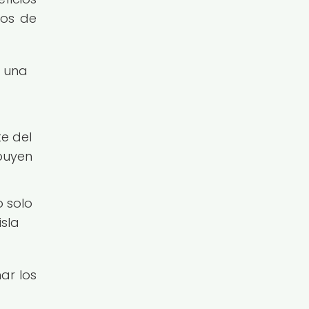
nos de
e una
te del
ibuyen
o solo
isla
ar los