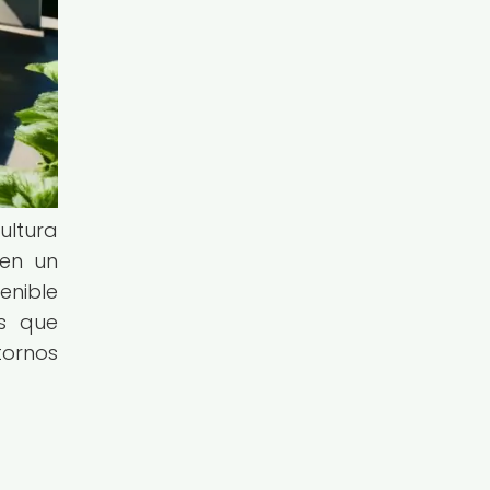
ultura
 en un
enible
os que
tornos