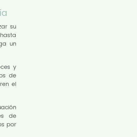
ía
zar su
 hasta
ega un
eces y
tos de
ren el
uación
tes de
os por