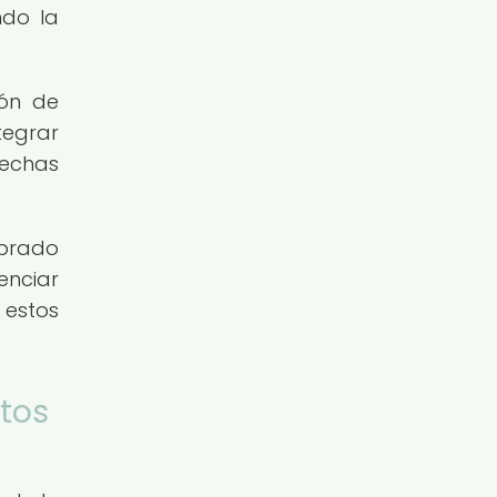
ndo la
ión de
tegrar
sechas
ibrado
enciar
 estos
rtos