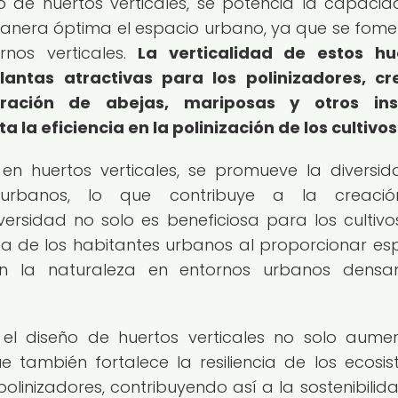
eño de huertos verticales, se potencia la capaci
anera óptima el espacio urbano, ya que se fome
rnos verticales.
La verticalidad de estos hu
antas atractivas para los polinizadores, cr
eración de abejas, mariposas y otros ins
 la eficiencia en la polinización de los cultivos
 en huertos verticales, se promueve la diversi
 urbanos, lo que contribuye a la creaci
ersidad no solo es beneficiosa para los cultivos
a de los habitantes urbanos al proporcionar es
n la naturaleza en entornos urbanos densa
n el diseño de huertos verticales no solo aume
ue también fortalece la resiliencia de los ecosi
linizadores, contribuyendo así a la sostenibilida