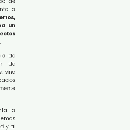
dad de
nta la
ertos,
ea un
ectos
.
dad de
ón de
, sino
pacios
mente
nta la
stemas
d y al