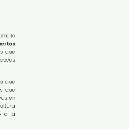
rrollo
uertos
es que
cticas
ía que
os que
vos en
ultura
y a la