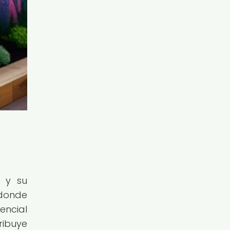
, y su
 donde
encial
ribuye