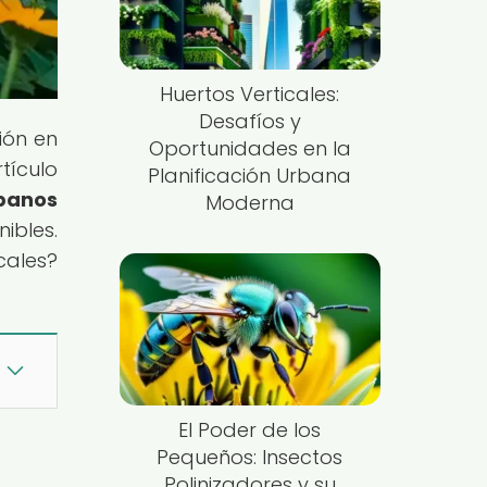
Huertos Verticales:
Desafíos y
ión en
Oportunidades en la
tículo
Planificación Urbana
rbanos
Moderna
ibles.
cales?
El Poder de los
Pequeños: Insectos
Polinizadores y su