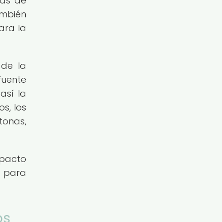
mas de
ambién
ara la
 de la
fuente
así la
s, los
tonas,
mpacto
s para
os