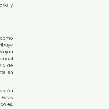
aria y
l como
ribuye
viajan
cional
sla de
nte en
pación
 Estos
cales,