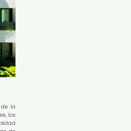
 de la
e, los
rsidad