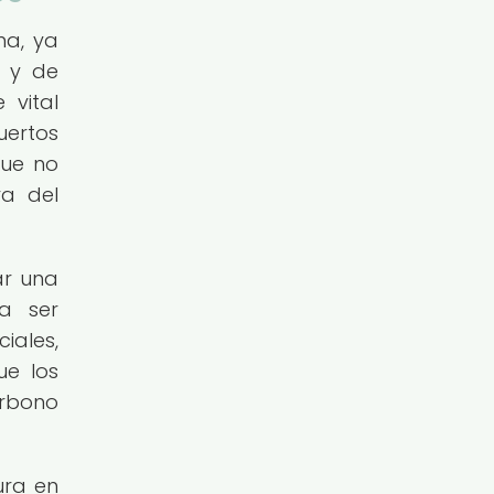
na, ya
s y de
 vital
uertos
que no
ra del
ar una
a ser
iales,
ue los
arbono
ura en