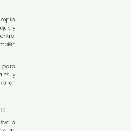
amplia
ejas y
ontrol
ambién
l para
ales y
ura en
te
tiva a
dad de