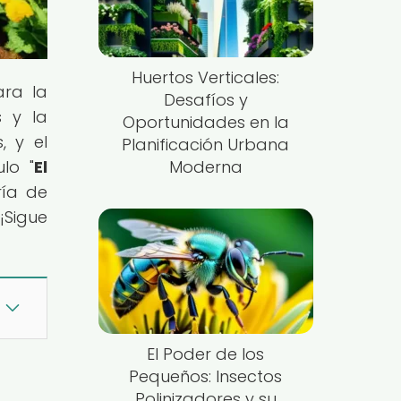
Huertos Verticales:
ara la
Desafíos y
s y la
Oportunidades en la
, y el
Planificación Urbana
lo "
El
Moderna
ría de
¡Sigue
El Poder de los
Pequeños: Insectos
Polinizadores y su