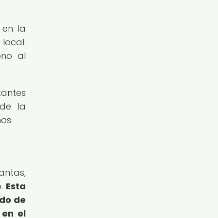
 en la
local.
ono al
tantes
 de la
os.
antas,
o.
Esta
ado de
en el