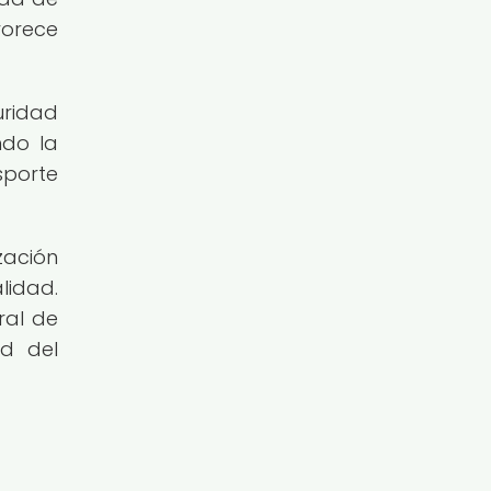
vorece
uridad
ndo la
sporte
zación
lidad.
ral de
ud del