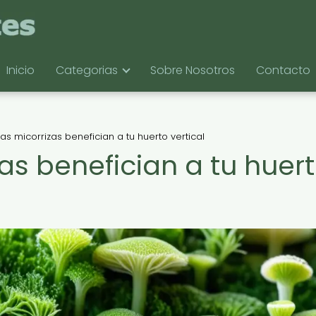
Inicio
Categorias
Sobre Nosotros
Contacto
s micorrizas benefician a tu huerto vertical
as benefician a tu huer