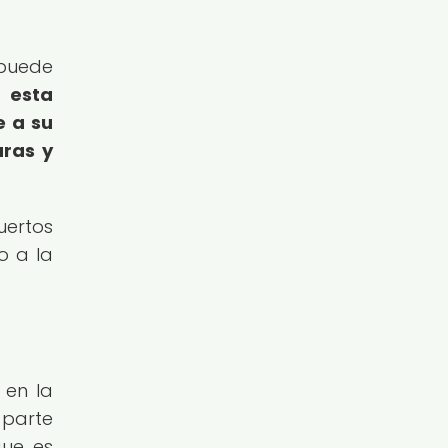
 puede
 esta
e a su
uras y
uertos
o a la
 en la
 parte
que es