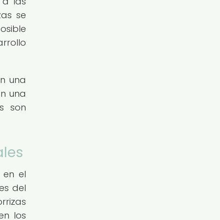
 a las
zas se
sible
rrollo
an una
an una
as son
ales
 en el
es del
rrizas
en los