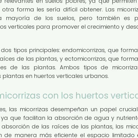
e relevantes en suelos pobres, ya que permiten
tra forma les sería difícil obtener. Las micorri
a mayoría de los suelos, pero también es po
rtos verticales para promover el crecimiento y desa
n dos tipos principales: endomicorrizas, que form
 raíces de las plantas, y ectomicorrizas, que form
ces de las plantas. Ambos tipos de micorriz
s plantas en huertos verticales urbanos.
icorrizas con los huertos vertic
les, las micorrizas desempeñan un papel crucial
, ya que facilitan la absorción de agua y nutrient
 absorción de las raíces de las plantas, las mico
 de manera más eficiente el espacio limitado 