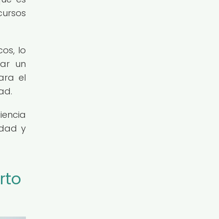
cursos
os, lo
tar un
ara el
ad.
iencia
idad y
rto