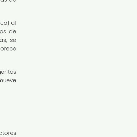
cal al
dos de
as, se
vorece
mentos
omueve
ctores