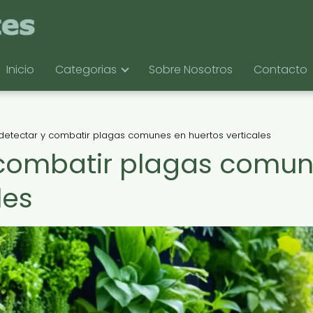
Inicio
Categorias
Sobre Nosotros
Contacto
etectar y combatir plagas comunes en huertos verticales
combatir plagas comu
les