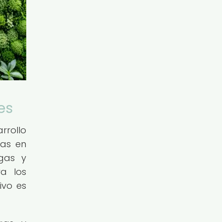
es
rrollo
tas en
agas y
ra los
ivo es