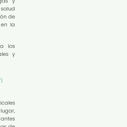
gas y
 salud
ión de
 en la
ra los
ales y
n
icales
lugar,
 antes
das de