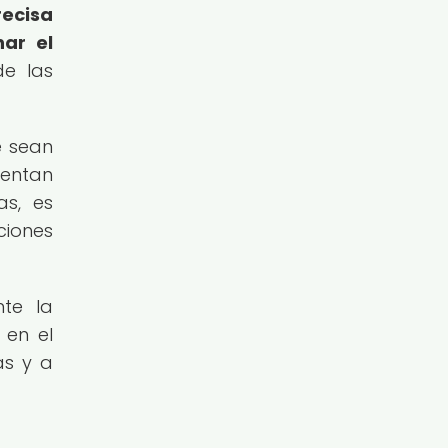
recisa
nar el
de las
e sean
sentan
as, es
ciones
te la
 en el
as y a