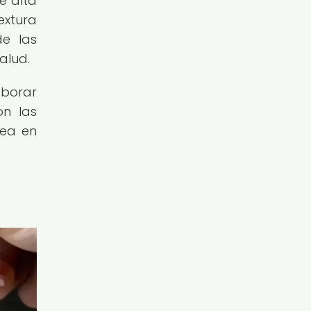
e alta
extura
de las
alud.
aborar
on las
tea en