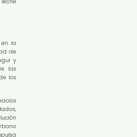
 leche
 en la
dad de
ogur y
de las
de los
pacios
lados,
lución
arbono
mpulsa