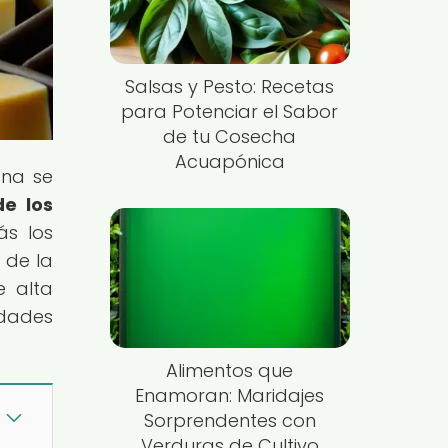
Salsas y Pesto: Recetas
para Potenciar el Sabor
de tu Cosecha
Acuapónica
ana se
de los
ás los
 de la
e alta
idades
Alimentos que
Enamoran: Maridajes
Sorprendentes con
Verduras de Cultivo