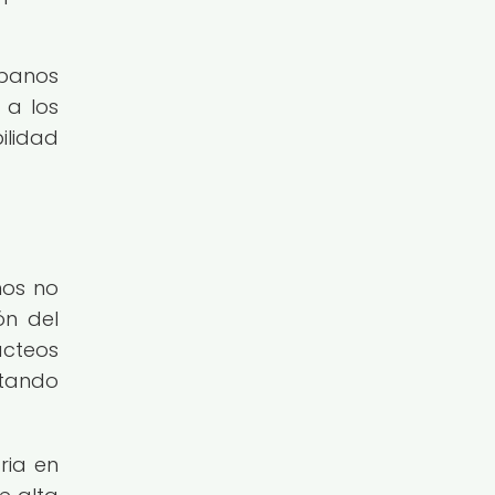
rbanos
 a los
ilidad
nos no
ón del
ácteos
ntando
ria en