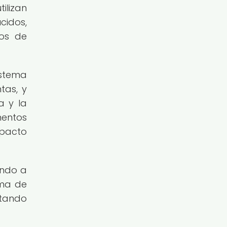
ilizan
cidos,
tos de
istema
tas, y
a y la
mentos
mpacto
ando a
ama de
ntando