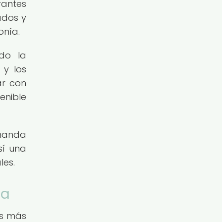
rantes
ados y
onía.
do la
 y los
ar con
enible
emanda
sí una
les.
ía
es más