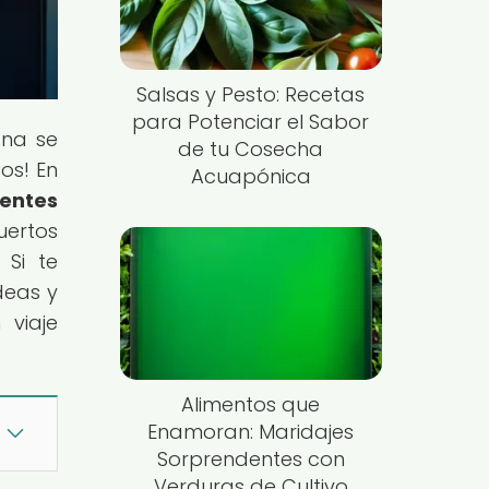
Salsas y Pesto: Recetas
para Potenciar el Sabor
ana se
de tu Cosecha
os! En
Acuapónica
ientes
uertos
 Si te
deas y
 viaje
Alimentos que
Enamoran: Maridajes
Sorprendentes con
Verduras de Cultivo