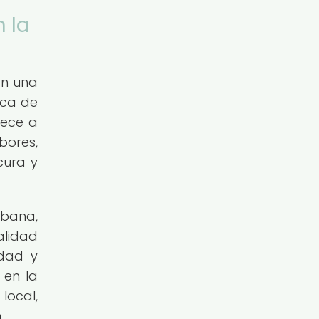
 la
en una
ica de
rece a
bores,
cura y
rbana,
alidad
idad y
 en la
local,
.