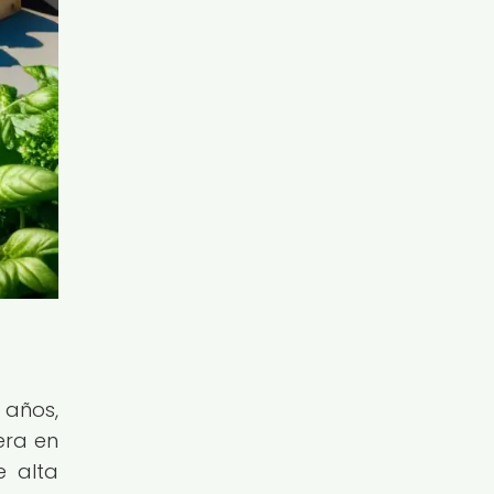
 años,
era en
e alta