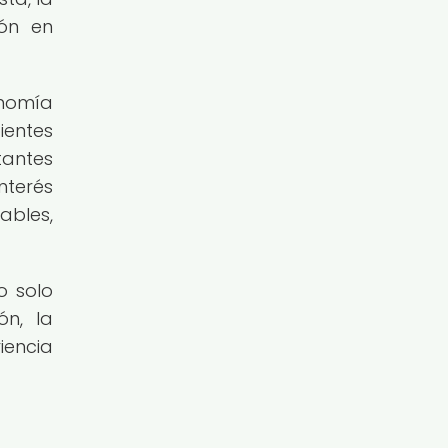
ión en
nomía
ientes
tantes
nterés
ables,
o solo
ón, la
iencia