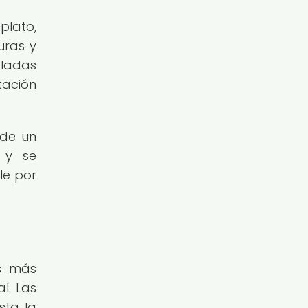
plato,
uras y
aladas
tación
 de un
e y se
le por
as más
l. Las
ta, la