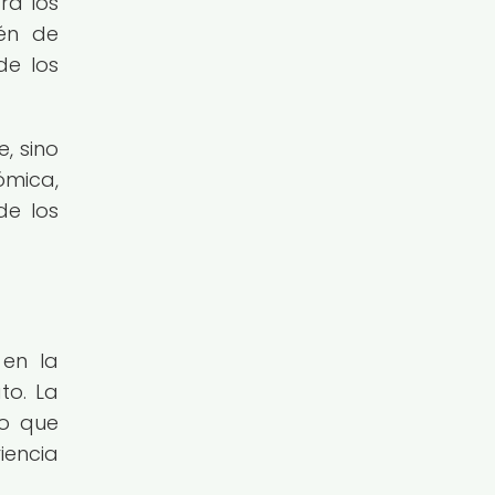
ra los
ién de
de los
, sino
ómica,
de los
 en la
to. La
no que
iencia