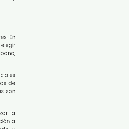
es. En
elegir
rbano,
ciales
mas de
as son
zar la
ción a