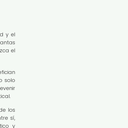
d y el
lantas
zca el
fician
o solo
venir
ical.
de los
re sí,
tico y