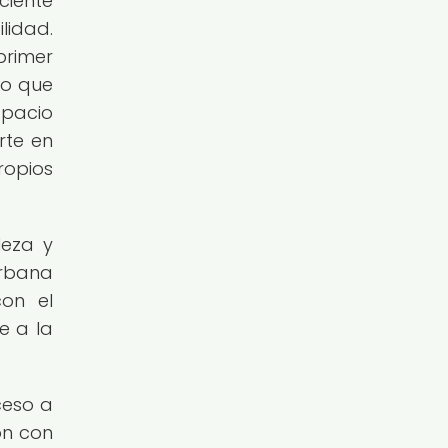
ciente
lidad.
primer
lo que
spacio
rte en
opios
leza y
urbana
con el
e a la
ceso a
ón con