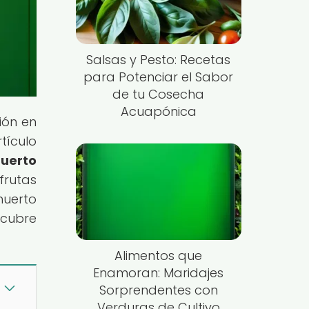
Salsas y Pesto: Recetas
para Potenciar el Sabor
de tu Cosecha
Acuapónica
ión en
tículo
Huerto
frutas
huerto
scubre
Alimentos que
Enamoran: Maridajes
Sorprendentes con
Verduras de Cultivo