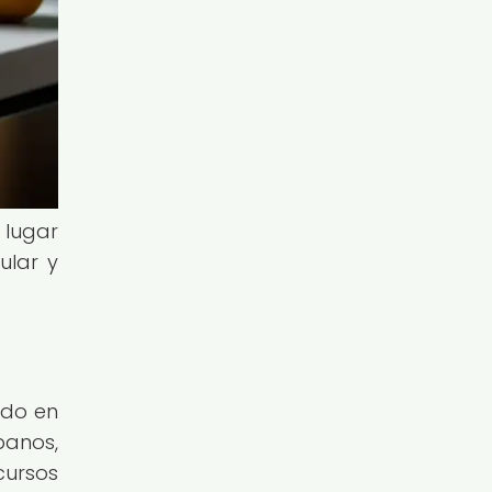
 lugar
ular y
ido en
banos,
cursos