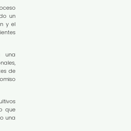
roceso
ado un
n y el
ientes
a una
ales,
tes de
romiso
ltivos
no que
do una