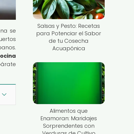
Salsas y Pesto: Recetas
ana se
para Potenciar el Sabor
uertos
de tu Cosecha
banos.
Acuapónica
ocina
epárate
Alimentos que
Enamoran: Maridajes
Sorprendentes con
Verduras de Cultivo