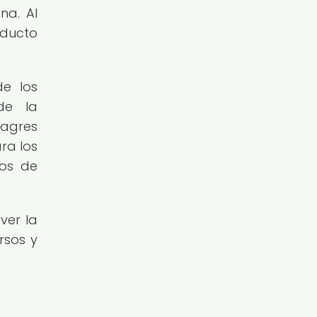
na. Al
oducto
de los
de la
nagres
ra los
tos de
ver la
rsos y