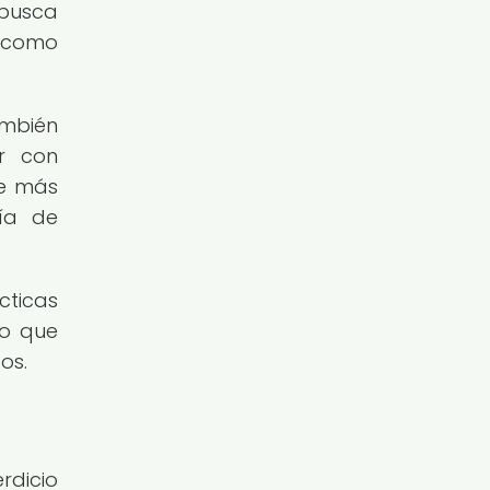
 busca
s como
ambién
ar con
ue más
fía de
cticas
lo que
os.
rdicio