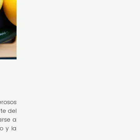
erosos
te del
arse a
o y la