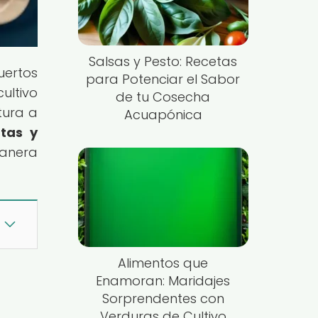
Salsas y Pesto: Recetas
uertos
para Potenciar el Sabor
ultivo
de tu Cosecha
tura a
Acuapónica
utas y
anera
Alimentos que
Enamoran: Maridajes
Sorprendentes con
Verduras de Cultivo