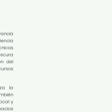
vancia
iencia
cnicas
escura
ón del
cursos
za la
ambién
ocal y
pacios