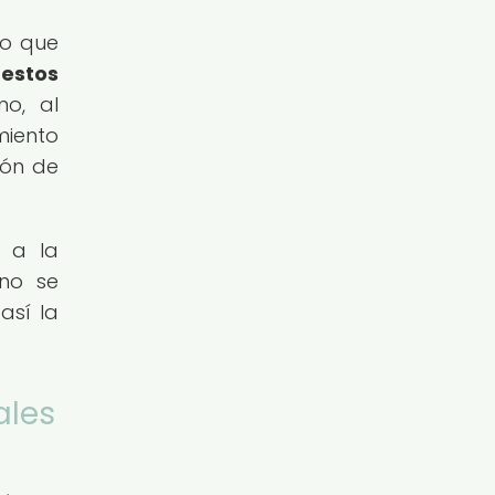
lo que
 estos
o, al
miento
ión de
e a la
 no se
así la
ales