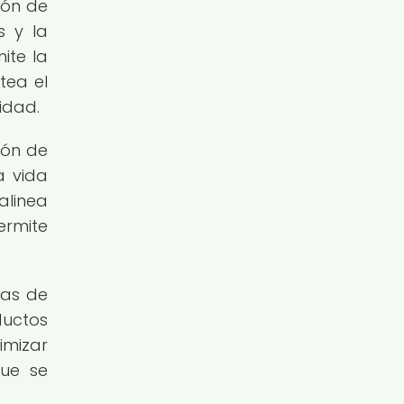
ión de
s y la
ite la
tea el
idad.
ión de
a vida
alinea
ermite
mas de
ductos
imizar
que se
.