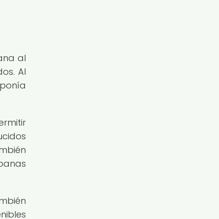
ana al
os. Al
aponía
rmitir
cidos
ambién
rbanas
ambién
nibles