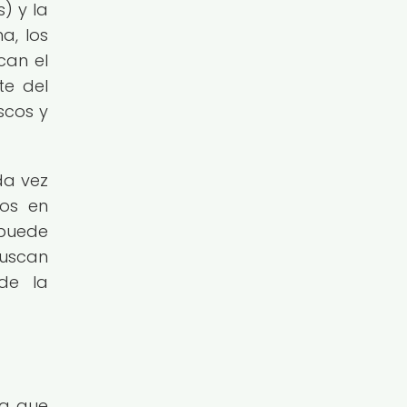
) y la
a, los
can el
te del
scos y
da vez
tos en
puede
buscan
de la
ya que