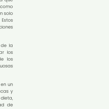
, como
n solo
 Estos
ciones
 de la
ar los
de los
tuosas
 en un
scas y
dieta,
dad de