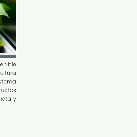
enible
ultura
istema
ductos
ieta y