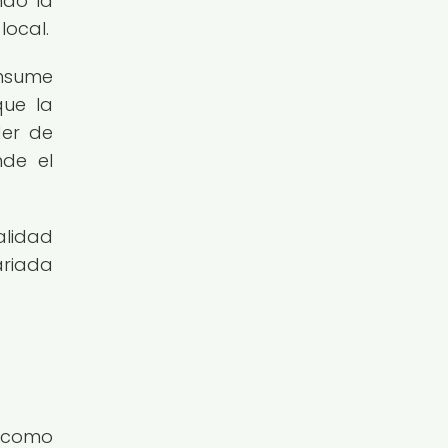
ndo la
local.
onsume
que la
der de
nde el
alidad
ariada
, como