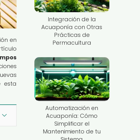
Integración de la
Acuaponía con Otras
Prácticas de
ión en
Permacultura
tículo
empos
ciones
nuevas
e esta
Automatización en
Acuaponía: Cómo
Simplificar el
Mantenimiento de tu
Sistema