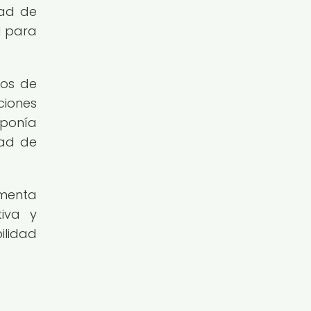
dad de
l para
vos de
ciones
aponía
dad de
omenta
tiva y
ilidad