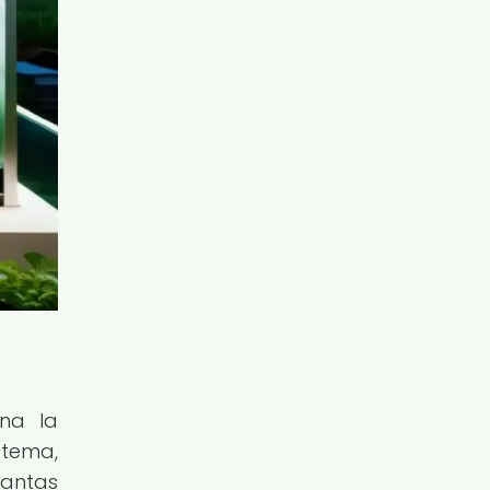
na la
stema,
lantas