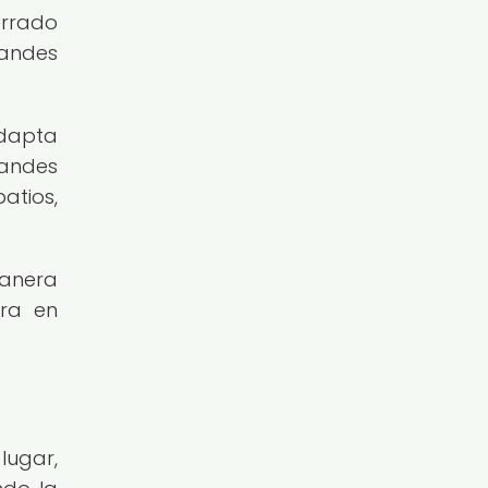
errado
randes
dapta
randes
atios,
manera
ura en
lugar,