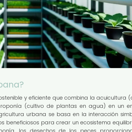
rbana?
tenible y eficiente que combina la acuicultura (c
droponía (cultivo de plantas en agua) en un e
icultura urbana se basa en la interacción simb
s beneficiosos para crear un ecosistema equilib
ponía, los desechos de los peces proporcion