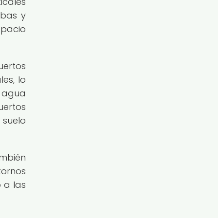
icales
rbas y
spacio
uertos
es, lo
e agua
uertos
 suelo
ambién
tornos
 a las