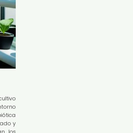
ultivo
ntorno
iótica
rado y
an los