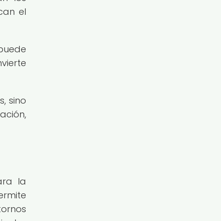
can el
puede
nvierte
, sino
ación,
ara la
ermite
tornos