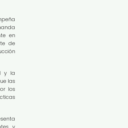
empeña
emanda
nte en
rte de
ucción
l y la
ue las
or los
cticas
esenta
ntes y