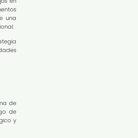
jos en
mentos
de una
ional.
ategia
edades
ama de
sgo de
gico y