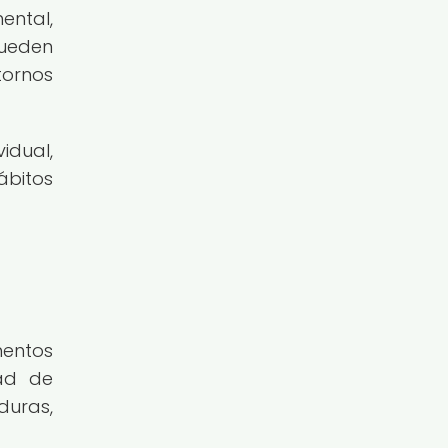
ental,
pueden
tornos
idual,
ábitos
mentos
dad de
duras,