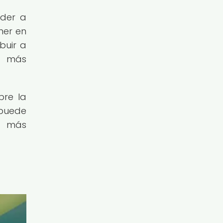
eder a
ner en
buir a
n más
bre la
 puede
os más