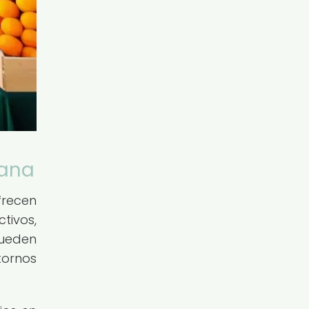
bana
frecen
tivos,
pueden
tornos