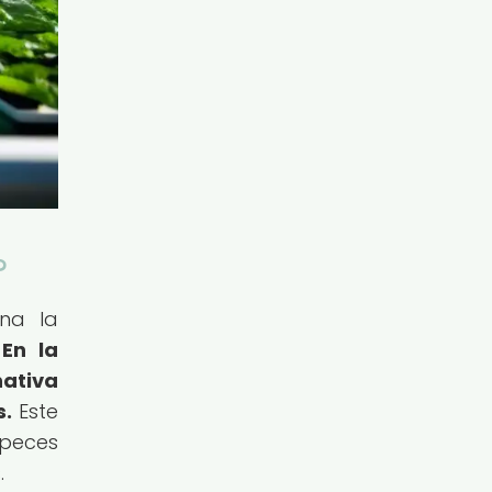
?
na la
.
En la
ativa
s.
Este
 peces
.