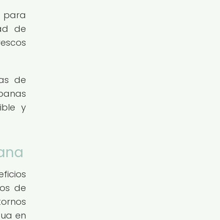
d para
dad de
rescos
as de
rbanas
ible y
bana
ficios
cos de
tornos
gua en