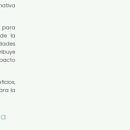
nativa
d para
 de la
idades
ribuye
mpacto
icios,
ara la
la