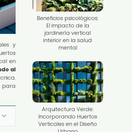
Beneficios psicológicos:
El impacto de la
jardinería vertical
interior en la salud
ales y
mental
uertos
cal en
ndo al
cnica.
n para
Arquitectura Verde:
Incorporando Huertos
Verticales en el Diseño
Urbano