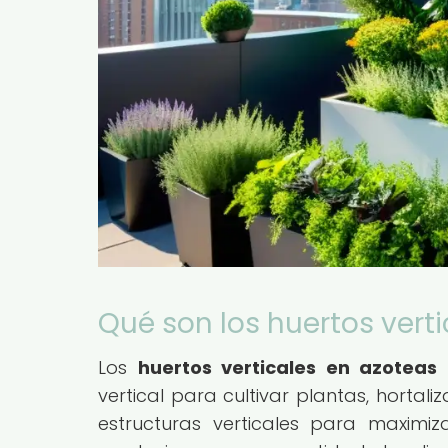
Qué son los huertos vert
Los
huertos verticales en azoteas
s
vertical para cultivar plantas, hortali
estructuras verticales para maximi