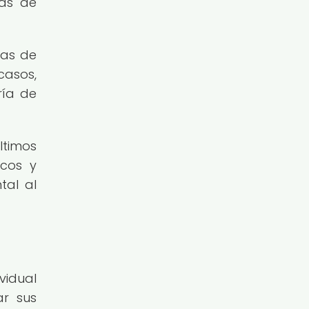
eas de
mas de
casos,
ría de
ltimos
scos y
tal al
vidual
ar sus