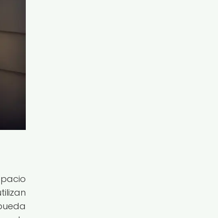
spacio
ilizan
 pueda