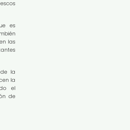
rescos
que es
ambién
en las
tantes
 de la
cen la
do el
ión de