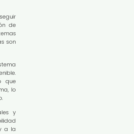
seguir
ión de
stemas
as son
istema
nible.
po que
ma, lo
o.
ales y
ilidad
y a la