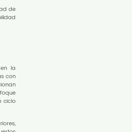
dad de
ilidad
 en la
as con
cionan
nfoque
 ciclo
iores,
uertos