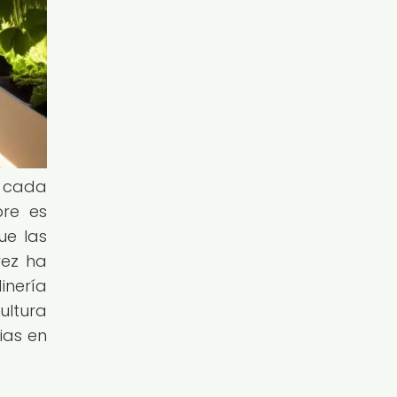
a cada
bre es
ue las
vez ha
inería
ultura
ias en