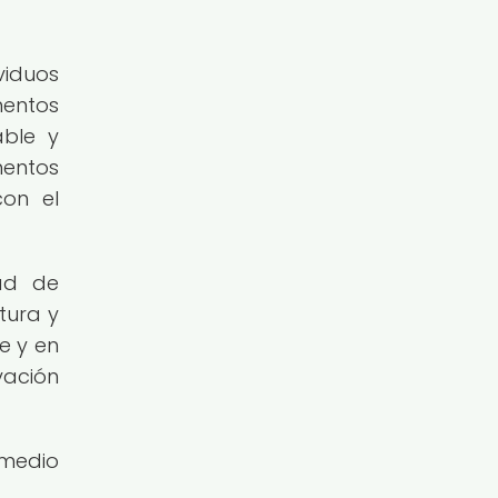
viduos
mentos
able y
mentos
con el
dad de
tura y
e y en
vación
 medio