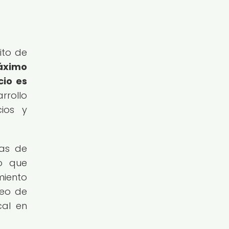
ito de
máximo
cio es
rrollo
ios y
mas de
lo que
miento
reo de
cal en